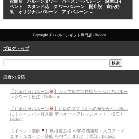
祝開店 バルーンタワー バースデーバルーン 誕生日イ
ベント スタンド花 タ ワーバルーン 開店祝 宣伝効
果 オリジナルバルーン アイバルーン
→
Copyright (C) バルーンギフト専門店 i Balloon
ブログトップ
最近の投稿
【お誕生日バルーン
】カラフルで存在感たっぷりのバルー
ンタワー｜松江 i Balloo n
【お誕生日バルーン
】お店のママさんへの華やかなお祝い
に｜シャンパン付き豪 華バルーンアレンジメント｜松江 i
Balloon
【イベント装飾
】島根電工様 お客様感謝祭｜入口アーチ
＆キッズコーナー装飾 を担当しました｜松江 i Balloon