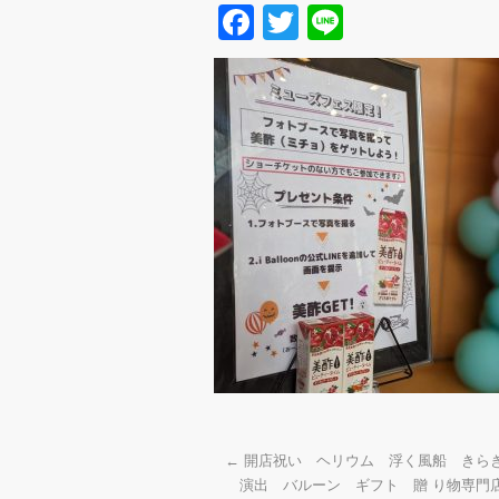
Facebook
Twitter
Line
←
開店祝い ヘリウム 浮く風船 き
演出 バルーン ギフト 贈 り物専門