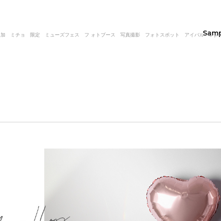
Sam
加 ミチョ 限定 ミューズフェス フ ォトブース 写真撮影 フォトスポット アイバルーン|バルーンギ