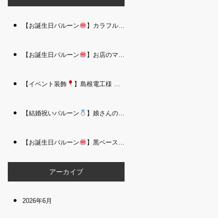
【お誕生日バルーン
】カラフルで存在感たっぷりのバルーンタワー｜松江 i Balloo n
【お誕生日バルーン
】お店のママさんへの華やかなお祝いに｜シャンパン付き豪 華バルーンアレンジメント｜松江 i Balloon
【イベント装飾
】島根電工様 お客様感謝祭｜入口アーチ＆キッズコーナー装飾 を担当しました｜松江 i Balloon
【結婚祝いバルーン
】娘さんのご結婚祝いに｜ウェディングベアとフラワーイン バルーンが華やかなバルーンアレンジメント｜松江 i Balloon
【お誕生日バルーン
】黒ベース×ヒョウ柄がおしゃれ
大人かっこい
アーカイブ
2026年6月