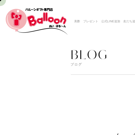
美酢 プレゼント 公式LINE追加 友だち追