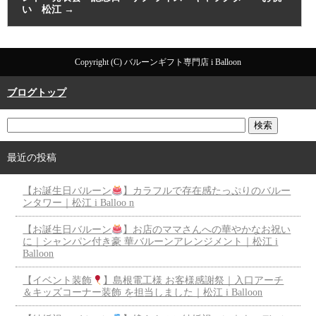
い 松江
→
Copyright (C) バルーンギフト専門店 i Balloon
ブログトップ
最近の投稿
【お誕生日バルーン
】カラフルで存在感たっぷりのバルー
ンタワー｜松江 i Balloo n
【お誕生日バルーン
】お店のママさんへの華やかなお祝い
に｜シャンパン付き豪 華バルーンアレンジメント｜松江 i
Balloon
【イベント装飾
】島根電工様 お客様感謝祭｜入口アーチ
＆キッズコーナー装飾 を担当しました｜松江 i Balloon