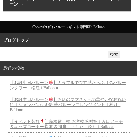
ーン
→
Copyright (C) バルーンギフト専門店 i Balloon
ブログトップ
最近の投稿
【お誕生日バルーン
】カラフルで存在感たっぷりのバルー
ンタワー｜松江 i Balloo n
【お誕生日バルーン
】お店のママさんへの華やかなお祝い
に｜シャンパン付き豪 華バルーンアレンジメント｜松江 i
Balloon
【イベント装飾
】島根電工様 お客様感謝祭｜入口アーチ
＆キッズコーナー装飾 を担当しました｜松江 i Balloon