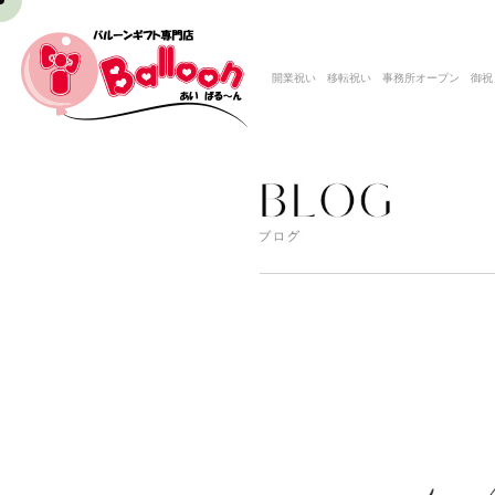
開業祝い 移転祝い 事務所オープン 御祝 