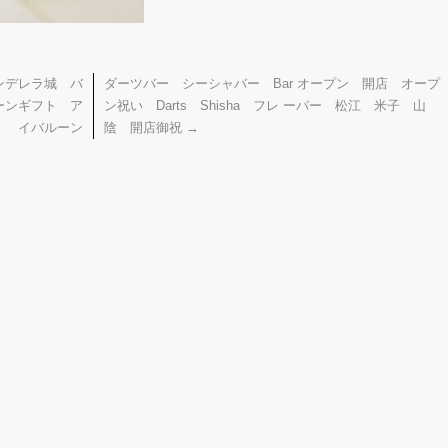
ンデレラ城 バ
ダーツバー シーシャバー Bar オープン 開店 オープ
ーンギフト ア
ン祝い Darts Shisha フレ ーバー 松江 米子 山
イバルーン
陰 開店御祝
→