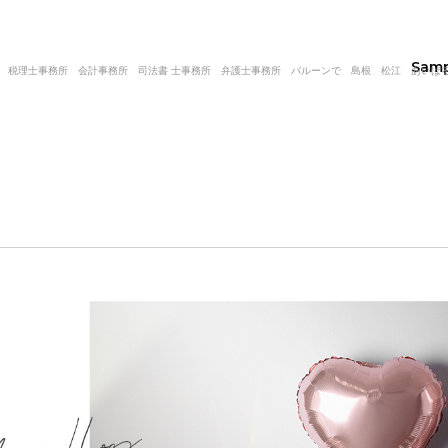
Sam
税理士事務所 会計事務所 司法書 士事務所 弁護士事務所 バルーンで 島根 松江 あいばる〜ん|バ