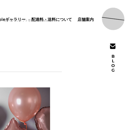
pleギャラリー
配達料・送料について
店舗案内
ルーンギフト専門店 i Balloon