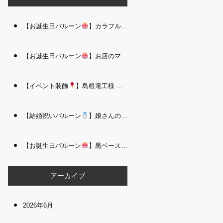
【お誕生日バルーン
】カラフルで存在感たっぷりのバルーンタワー｜松江 i Balloo n
【お誕生日バルーン
】お店のママさんへの華やかなお祝いに｜シャンパン付き豪 華バルーンアレンジメント｜松江 i Balloon
【イベント装飾
】島根電工様 お客様感謝祭｜入口アーチ＆キッズコーナー装飾 を担当しました｜松江 i Balloon
【結婚祝いバルーン
】娘さんのご結婚祝いに｜ウェディングベアとフラワーイン バルーンが華やかなバルーンアレンジメント｜松江 i Balloon
【お誕生日バルーン
】黒ベース×ヒョウ柄がおしゃれ
大人かっこい
アーカイブ
2026年6月