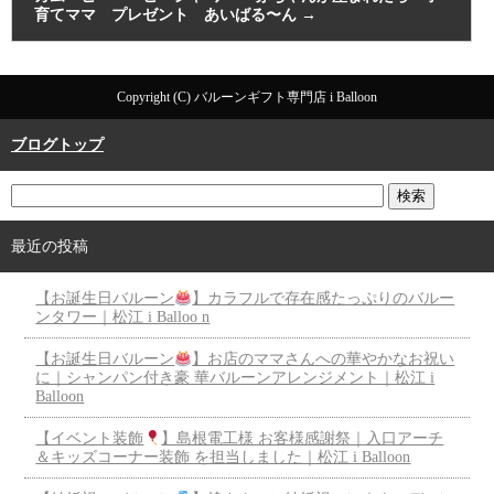
育てママ プレゼント あいばる〜ん
→
Copyright (C) バルーンギフト専門店 i Balloon
ブログトップ
最近の投稿
【お誕生日バルーン
】カラフルで存在感たっぷりのバルー
ンタワー｜松江 i Balloo n
【お誕生日バルーン
】お店のママさんへの華やかなお祝い
に｜シャンパン付き豪 華バルーンアレンジメント｜松江 i
Balloon
【イベント装飾
】島根電工様 お客様感謝祭｜入口アーチ
＆キッズコーナー装飾 を担当しました｜松江 i Balloon