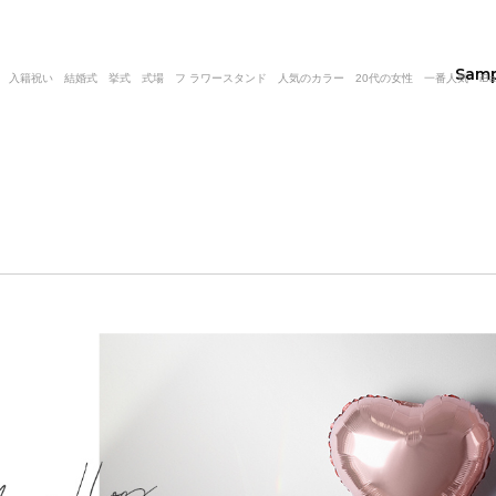
Sam
祝い 結婚式 挙式 式場 フ ラワースタンド 人気のカラー 20代の女性 一番人気 iBalloon|