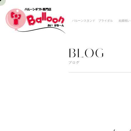
バルーンスタンド ブライダル 結婚祝い 入籍