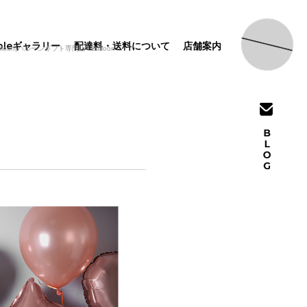
pleギャラリー
配達料・送料について
店舗案内
バルーンギフト専門店 i Balloon