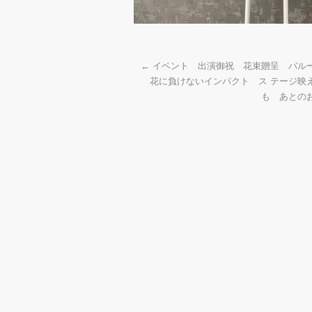
←
イベント 出演御祝 花束贈呈 バル
花に負けないインパクト ス テージ映
も あとの