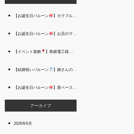
【お誕生日バルーン
】カラフルで存在感たっぷりのバルーンタワー｜松江 i Balloo n
【お誕生日バルーン
】お店のママさんへの華やかなお祝いに｜シャンパン付き豪 華バルーンアレンジメント｜松江 i Balloon
【イベント装飾
】島根電工様 お客様感謝祭｜入口アーチ＆キッズコーナー装飾 を担当しました｜松江 i Balloon
【結婚祝いバルーン
】娘さんのご結婚祝いに｜ウェディングベアとフラワーイン バルーンが華やかなバルーンアレンジメント｜松江 i Balloon
【お誕生日バルーン
】黒ベース×ヒョウ柄がおしゃれ
大人かっこい
アーカイブ
2026年6月