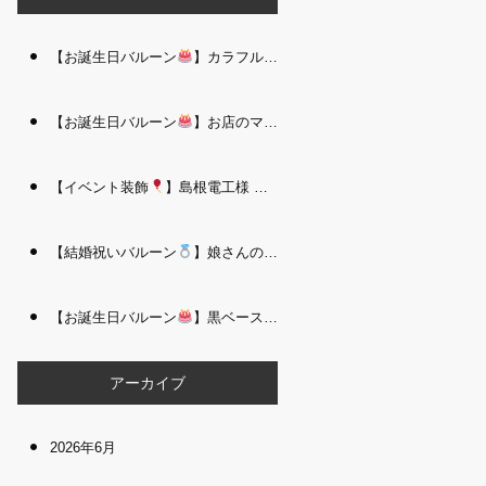
【お誕生日バルーン
】カラフルで存在感たっぷりのバルーンタワー｜松江 i Balloo n
【お誕生日バルーン
】お店のママさんへの華やかなお祝いに｜シャンパン付き豪 華バルーンアレンジメント｜松江 i Balloon
【イベント装飾
】島根電工様 お客様感謝祭｜入口アーチ＆キッズコーナー装飾 を担当しました｜松江 i Balloon
【結婚祝いバルーン
】娘さんのご結婚祝いに｜ウェディングベアとフラワーイン バルーンが華やかなバルーンアレンジメント｜松江 i Balloon
【お誕生日バルーン
】黒ベース×ヒョウ柄がおしゃれ
大人かっこい
アーカイブ
2026年6月