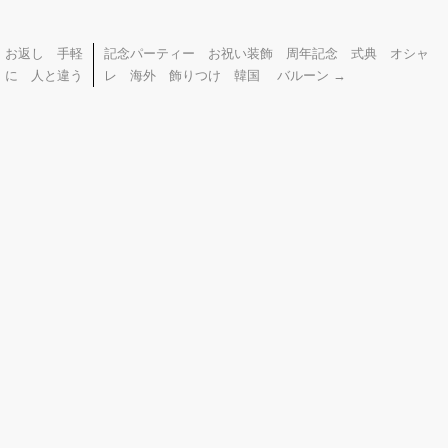
 お返し 手軽
記念パーティー お祝い装飾 周年記念 式典 オシャ
に 人と違う
レ 海外 飾りつけ 韓国 バルーン
→