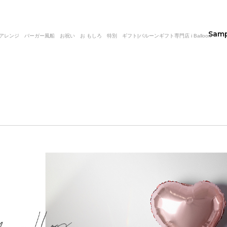
Sam
ンジ バーガー風船 お祝い お もしろ 特別 ギフト|バルーンギフト専門店 i Balloon