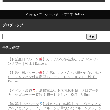
Copyright (C) バルーンギフト専門店 i Balloon
ブログトップ
最近の投稿
【お誕生日バルーン
】カラフルで存在感たっぷりのバルー
ンタワー｜松江 i Balloo n
【お誕生日バルーン
】お店のママさんへの華やかなお祝い
に｜シャンパン付き豪 華バルーンアレンジメント｜松江 i
Balloon
【イベント装飾
】島根電工様 お客様感謝祭｜入口アーチ
＆キッズコーナー装飾 を担当しました｜松江 i Balloon
【結婚祝いバルーン
】娘さんのご結婚祝いに｜ウェディン
グベアとフラワーイン バルーンが華やかなバルーンアレンジ