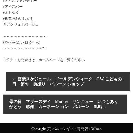
#アイスキャンディー
#アイスバー
#まもなく
#拡散お願いします
＃アンジュドバージュ
～～～～～～～～～～〜〜
i Balloon(あい ばる〜ん)
～～～～～～～～～～～〜
ご注文・お問合せは、ホームページをご覧ください
←
営業スケジュール ゴールデンウィーク GW こどもの
日 節句 前撮り バルーン ショップ
母の日 マザーズデイ Mother サンキュー いつもあり
がとう 感謝 カーネーシ ョン バルーン 風船
→
Copyright (C) バルーンギフト専門店 i Balloon