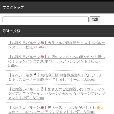
ブログトップ
最近の投稿
【お誕生日バルーン
】カラフルで存在感たっぷりのバルー
ンタワー｜松江 i Balloo n
【お誕生日バルーン
】お店のママさんへの華やかなお祝い
に｜シャンパン付き豪 華バルーンアレンジメント｜松江 i
Balloon
【イベント装飾
】島根電工様 お客様感謝祭｜入口アーチ
＆キッズコーナー装飾 を担当しました｜松江 i Balloon
【結婚祝いバルーン
】娘さんのご結婚祝いに｜ウェディン
グベアとフラワーイン バルーンが華やかなバルーンアレンジ
メント｜松江 i Balloon
【お誕生日バルーン
】黒ベース×ヒョウ柄がおしゃれ
大
人かっこいいバルーン アレンジメント｜松江 i Balloon