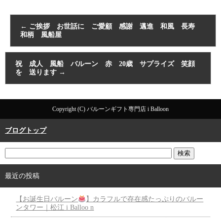
←
ご挨拶 お世話に ご愛顧 感謝 邁進 和風 長寿
和柄 風船屋
祝 成人 風船 バルーン 赤 20歳 サプライズ 笑顔
を 送ります
→
Copyright (C) バルーンギフト専門店 i Balloon
ブログトップ
最近の投稿
【お誕生日バルーン
】カラフルで存在感たっぷりのバルー
ンタワー｜松江 i Balloo n