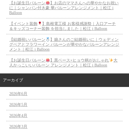
【お誕生日バルーン
】お店のママさんへの華やかなお祝い
に｜シャンパン付き豪 華バルーンアレンジメント｜松江 i
Balloon
【イベント装飾
】島根電工様 お客様感謝祭｜入口アーチ
＆キッズコーナー装飾 を担当しました｜松江 i Balloon
【結婚祝いバルーン
】娘さんのご結婚祝いに｜ウェディン
グベアとフラワーイン バルーンが華やかなバルーンアレンジ
メント｜松江 i Balloon
【お誕生日バルーン
】黒ベース×ヒョウ柄がおしゃれ
大
人かっこいいバルーン アレンジメント｜松江 i Balloon
アーカイブ
2026年6月
2026年5月
2026年4月
2026年3月