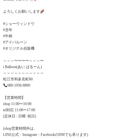
よろしくお願いします
#ショーウィンドウ
#丑年
#牛柄
#アイバルーン
#オリジナル自販機
～～～〜〜〜〜～～～〜
i Balloon(あい ばるーん)
～～～～～～～～～～～
松江市和多見町80
080-1936-8800
【営業時間】
shop 11:00〜16:00
tel対応 11:00〜17:00
(定休日 : 日曜･祝日)
(shop営業時間外は、
LINE公式・Instagram・FacebookのDMでも承ります)