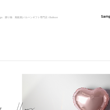
Sam
s 贈り物 風船屋|バルーンギフト専門店 i Balloon