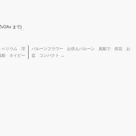
ZvOAv まで)
 ヘリウム 浮
バルーンフラワー お供えバルーン 風船で 供花 お
風船 ネイビー
盆 コンパクト
→