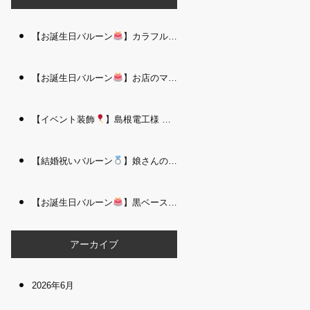
【お誕生日バルーン
】カラフルで存在感たっぷりのバルーンタワー｜松江 i Balloo n
【お誕生日バルーン
】お店のママさんへの華やかなお祝いに｜シャンパン付き豪 華バルーンアレンジメント｜松江 i Balloon
【イベント装飾
】島根電工様 お客様感謝祭｜入口アーチ＆キッズコーナー装飾 を担当しました｜松江 i Balloon
【結婚祝いバルーン
】娘さんのご結婚祝いに｜ウェディングベアとフラワーイン バルーンが華やかなバルーンアレンジメント｜松江 i Balloon
【お誕生日バルーン
】黒ベース×ヒョウ柄がおしゃれ
大人かっこい
アーカイブ
2026年6月