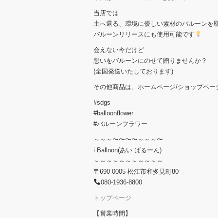
当店では
土へ還る、環境に優しい素材のバルーンを
バルーンリリースにも使用可能です
会えない今だけど
想いをバルーンにのせて贈りませんか？
(全国発送いたしております)
その他商品は、ホームページ/ショップペー
#sdgs
#balloonflower
#バルーンフラワー
～～～〜〜〜〜～～～〜
i Balloon(あい ばるーん)
～～～～～～～～～～～
〒690-0005 松江市和多見町80
080-1936-8800
トップページ
【営業時間】