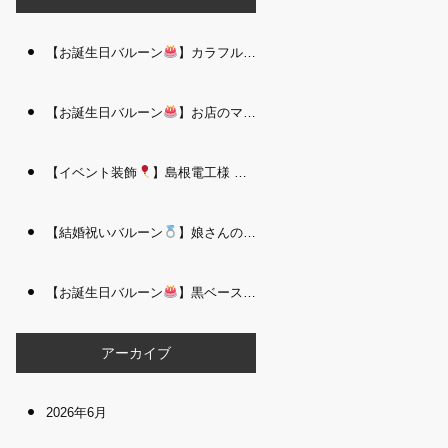
【お誕生日バルーン
】カラフルで存在感たっぷりのバルーンタワー｜松江 i Balloo n
【お誕生日バルーン
】お店のママさんへの華やかなお祝いに｜シャンパン付き豪 華バルーンアレンジメント｜松江 i Balloon
【イベント装飾
】島根電工様 お客様感謝祭｜入口アーチ＆キッズコーナー装飾 を担当しました｜松江 i Balloon
【結婚祝いバルーン
】娘さんのご結婚祝いに｜ウェディングベアとフラワーイン バルーンが華やかなバルーンアレンジメント｜松江 i Balloon
【お誕生日バルーン
】黒ベース×ヒョウ柄がおしゃれ
大人かっこい
アーカイブ
2026年6月