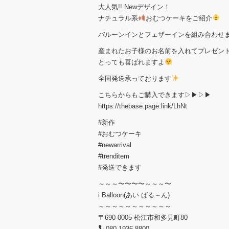
大人気!! Newデザイン！
ナチュラル系
おむつケーキをご紹介
バルーンインとフェザーインを組み合わせ
産まれたお子様のお名前を入れてプレゼン
とっても喜ばれますよ
全国発送承っております
こちらからもご購入できます▷▶︎▷▶︎
https://thebase.page.link/LhNt
#新作
#おむつケーキ
#newarrival
#trenditem
#発送できます
～～～〜〜〜〜～～～〜
i Balloon(あい ばる～ん)
～～～～～～～～～～～
〒690-0005 松江市和多見町80
080-1936-8800