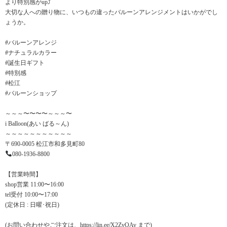
より特別感がup⤴︎
大切な人への贈り物に、いつもの違ったバルーンアレンジメントはいかがでし
ょうか。
#バルーンアレンジ
#ナチュラルカラー
#誕生日ギフト
#特別感
#松江
#バルーンショップ
～～～〜〜〜〜～～～〜
i Balloon(あい ばる～ん)
～～～～～～～～～～～
〒690-0005 松江市和多見町80
080-1936-8800
【営業時間】
shop営業 11:00〜16:00
tel受付 10:00〜17:00
(定休日 : 日曜･祝日)
(お問い合わせやご注文は、https://lin.ee/X2ZvOAv まで)