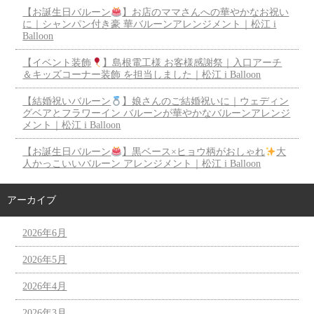
【お誕生日バルーン
】お店のママさんへの華やかなお祝い
に｜シャンパン付き豪 華バルーンアレンジメント｜松江 i
Balloon
【イベント装飾
】島根電工様 お客様感謝祭｜入口アーチ
＆キッズコーナー装飾 を担当しました｜松江 i Balloon
【結婚祝いバルーン
】娘さんのご結婚祝いに｜ウェディン
グベアとフラワーイン バルーンが華やかなバルーンアレンジ
メント｜松江 i Balloon
【お誕生日バルーン
】黒ベース×ヒョウ柄がおしゃれ
大
人かっこいいバルーン アレンジメント｜松江 i Balloon
アーカイブ
2026年6月
2026年5月
2026年4月
2026年3月