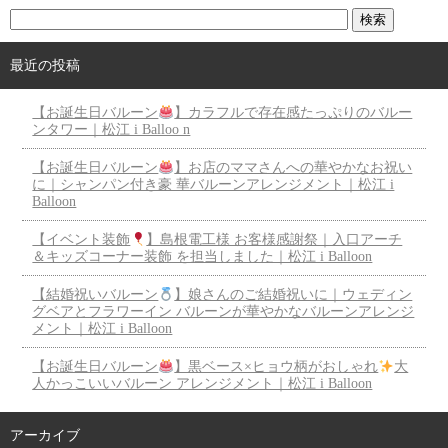
最近の投稿
【お誕生日バルーン
】カラフルで存在感たっぷりのバルー
ンタワー｜松江 i Balloo n
【お誕生日バルーン
】お店のママさんへの華やかなお祝い
に｜シャンパン付き豪 華バルーンアレンジメント｜松江 i
Balloon
【イベント装飾
】島根電工様 お客様感謝祭｜入口アーチ
＆キッズコーナー装飾 を担当しました｜松江 i Balloon
【結婚祝いバルーン
】娘さんのご結婚祝いに｜ウェディン
グベアとフラワーイン バルーンが華やかなバルーンアレンジ
メント｜松江 i Balloon
【お誕生日バルーン
】黒ベース×ヒョウ柄がおしゃれ
大
人かっこいいバルーン アレンジメント｜松江 i Balloon
アーカイブ