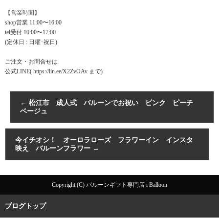
【営業時間】
shop営業 11:00〜16:00
tel受付 10:00〜17:00
(定休日 : 日曜･祝日)
ご注文・お問合せは
公式LINE( https://lin.ee/X2ZvOAv まで)
←
松江市 成人式 バルーンでお祝い ピンク ピーチ
ベージュ
今イチオシ！ オーロラローズ フラワーイン インスタ
映え バルーンフラワー
→
Copyright (C) バルーンギフト専門店 i Balloon
ブログトップ